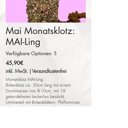
Mai Monatsklotz:
MAI-Ling
Verfügbare Optionen: 5
45,90€
inkl. MwSt. | Versandkostenfrei
Monatsklotz MAI-Ling :
Birkenklotz ca. 30cm lang mit einem
Durchmesser von 8-10cm, mit 18
getreidefreien Leckerlies bestückt.
Ummantelt mit Birkenblättern, Pfefferminze
,Kamillenblüten und Rosenblättern.
Alle Produkte sind getrocknet ,naturbelassen
und ohne Zusätze.