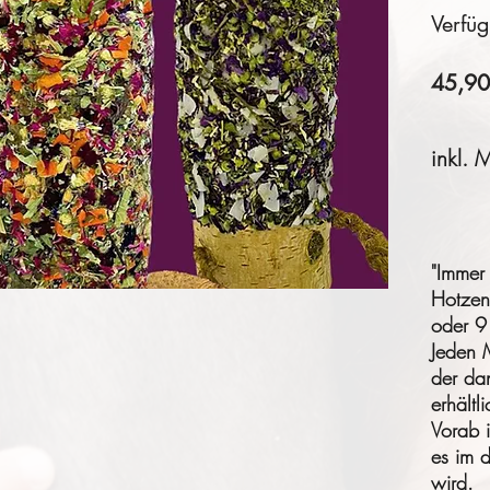
Verfü
45,9
inkl. 
"Immer
Hotzen
oder 9
Jeden 
der da
erhältli
Vorab i
es im 
wird.