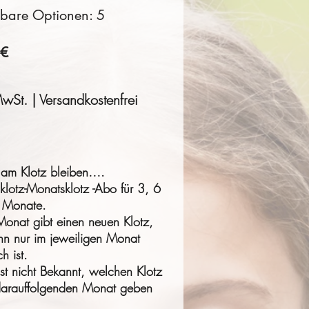
gbare Optionen: 5
0€
MwSt. | Versandkostenfrei
 am Klotz bleiben….
klotz-Monatsklotz -Abo für 3, 6
 Monate.
Monat gibt einen neuen Klotz,
nn nur im jeweiligen Monat
ch ist.
st nicht Bekannt, welchen Klotz
darauffolgenden Monat geben