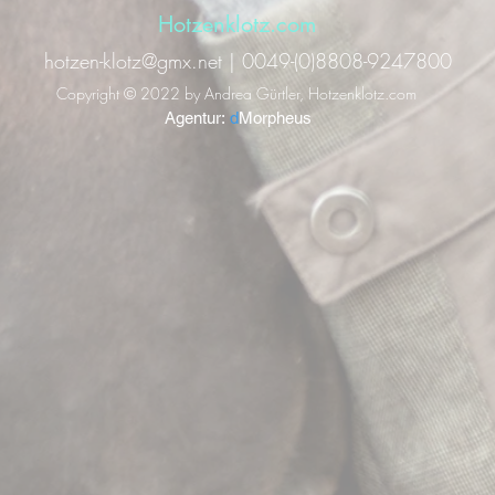
Hotzenklotz.com
hotzen-klotz@gmx.net | 0049-(0)8808-9247800
Copyright © 2022 by Andrea Gürtler, Hotzenklotz.com
Agentur:
d
Morpheus