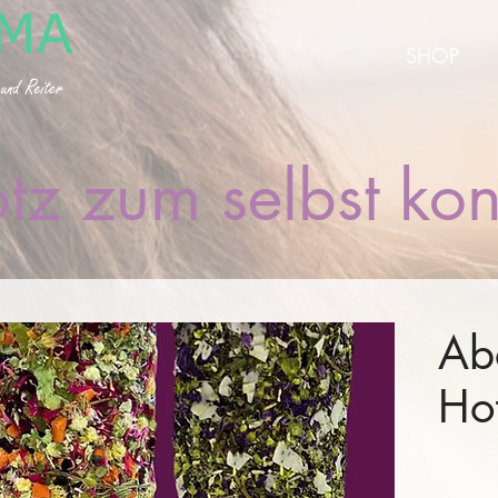
SHOP
tz zum selbst kon
Ab
Ho