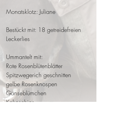
Monatsklotz: Juliane
Bestückt mit: 18 getreidefreien
Leckerlies
Ummantelt mit:
Rote Rosenblütenblätter
Spitzwegerich geschnitten
gelbe Rosenknospen
Gänseblümchen
Kokoschips
Thymian
Schwarzkümmelsamen,Mariendis
telsamen