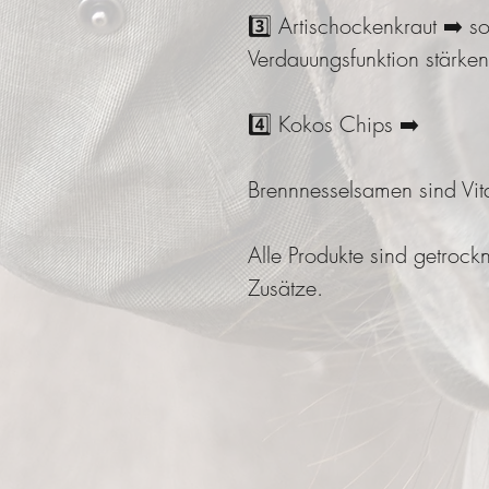
3️⃣ Artischockenkraut ➡️ so
Verdauungsfunktion stärken
4️⃣ Kokos Chips ➡️
Brennnesselsamen sind Vita
Alle Produkte sind getrock
Zusätze.