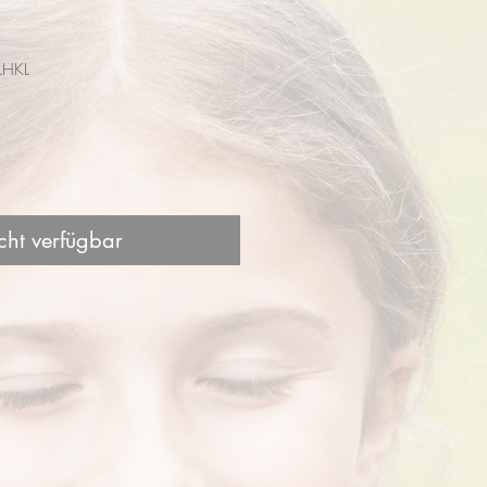
LHKL
is
cht verfügbar