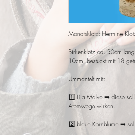
Monatsklotz: Hermine Klot
Birkenklotz ca. 30cm lang
10cm, bestückt mit 18 getr
Ummantelt mit:
1️⃣ Lila Malve ➡️ diese sol
Atemwege wirken.
2️⃣ blaue Kornblume ➡️ so