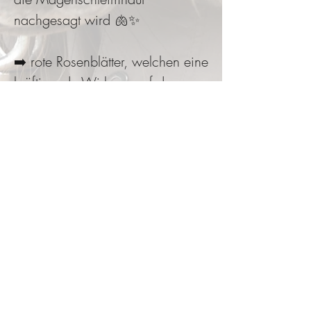
nachgesagt wird 🫁✨
➡️ rote Rosenblätter, welchen eine
kräftigende Wirkung auf das
Herz-Kreislauf System
zugeschrieben wird 🌹🫀
➡️ getrocknete Apfelstücke 🍏
➡️ Gänseblümchen, welche
immunstärkend,
Stoffwechselfördernd aber auch
schleimlösend wirken können ✨
Ale Produkte sind getrocknet,