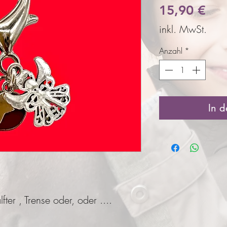
Pre
15,90 €
inkl. MwSt.
Anzahl
*
In 
ter , Trense oder, oder ....