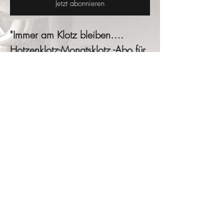
Jetzt abonnieren
"Immer am Klotz bleiben….
Hotzenklotz-Monatsklotz -Abo für
3, 6 oder 9 Monate.
Jeden Monat gibt einen neuen
Klotz, der dann nur im jeweiligen
Monat erhältlich ist.
Vorab ist nicht Bekannt, welchen
Klotz es im darauffolgenden
Monat geben wird.
Start des Abo´s ist immer mit dem
gerade aktuellen Monatsklotz und
endet, je nach Laufzeit 3,6 oder
neun Monate später mit dem