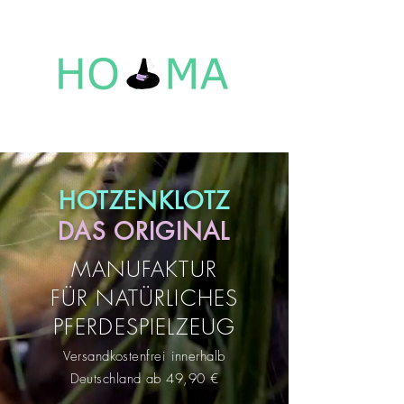
HOTZENKLOTZ
DAS ORIGINAL
MANUFAKTUR
FÜR NATÜRLICHES
PFERDESPIELZEUG
Versandkostenfrei innerhalb
Deutschland ab 49,90 €