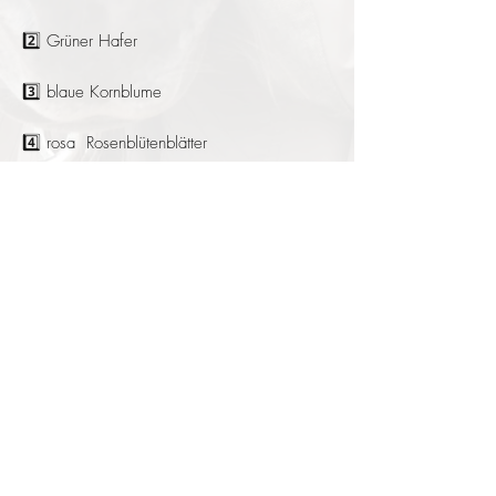
2️⃣ Grüner Hafer
3️⃣ blaue Kornblume
4️⃣ rosa Rosenblütenblätter
5️⃣ römische Kamille
Alle Produkte sind getrocknet, naturbelassen
und ohne Zusätze.
In den Warenkorb
Hotzenklotz.com